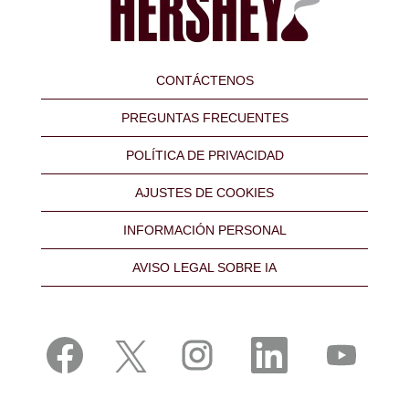
CONTÁCTENOS
PREGUNTAS FRECUENTES
POLÍTICA DE PRIVACIDAD
AJUSTES DE COOKIES
INFORMACIÓN PERSONAL
AVISO LEGAL SOBRE IA
S
S
S
S
S
e
e
e
e
e
a
a
a
a
a
b
b
b
b
b
r
r
r
r
r
e
e
e
e