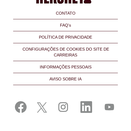
CONTATO
FAQ's
POLÍTICA DE PRIVACIDADE
CONFIGURAÇÕES DE COOKIES DO SITE DE
CARREIRAS
INFORMAÇÕES PESSOAIS
AVISO SOBRE IA
A
A
A
A
A
b
b
b
b
b
r
r
r
r
r
e
e
e
e
e
e
e
e
e
e
m
m
m
m
m
u
u
u
u
u
m
m
m
m