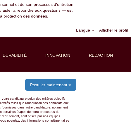
ersonnel et de son processus d'entretien,
er ou aider à répondre aux questions — est
r la protection des données.
Langue
Afficher le profil
Effacer
DURABILITÉ
INNOVATION
RÉDACTION
Postuler maintenant
 votre candidature selon des critères objectifs.
 activités telles que l’adéquation des candidats aux
ous fournissez dans votre candidature, notamment
ent certaines étapes de notre processus de
e recrutement, sont prises par nos équipes
l vous postulez, des informations complémentaires