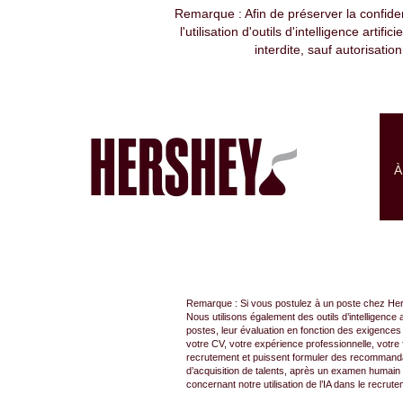
Remarque : Afin de préserver la confiden
l'utilisation d'outils d'intelligence art
Rechercher par mot-clé
interdite, sauf autorisatio
Afficher plus d’options
À
Sélectionnez la fréquence (en jours) de réception d’un
Créer une alerte
Remarque : Si vous postulez à un poste chez Hersh
Nous utilisons également des outils d’intelligence a
postes, leur évaluation en fonction des exigences
votre CV, votre expérience professionnelle, votr
recrutement et puissent formuler des recommandat
d’acquisition de talents, après un examen humain 
concernant notre utilisation de l’IA dans le rec