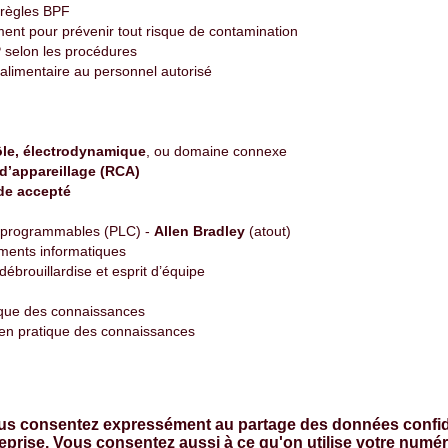
 règles BPF
ement pour prévenir tout risque de contamination
 selon les procédures
 alimentaire au personnel autorisé
ôle, électrodynamique
, ou domaine connexe
 d’appareillage (RCA)
ide accepté
s programmables (PLC) -
Allen Bradley
(atout)
truments informatiques
débrouillardise et esprit d’équipe
ique des connaissances
en pratique des connaissances
us consentez expressément au partage des données confide
reprise. Vous consentez aussi à ce qu'on utilise votre num