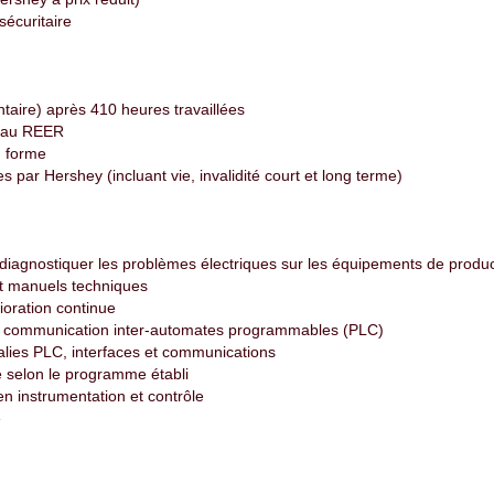
sécuritaire
taire) après 410 heures travaillées
r au REER
n forme
par Hershey (incluant vie, invalidité court et long terme)
diagnostiquer les problèmes électriques sur les équipements de produc
et manuels techniques
ioration continue
la communication inter-automates programmables (PLC)
malies PLC, interfaces et communications
e selon le programme établi
n instrumentation et contrôle
e