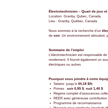
Électrotechnicien – Quart de jour et
Location: Granby, Qubec, Canada
Lieu : Granby, Québec, Canada
Nous sommes à la recherche d’un
éle
de
soir
. Un environnement stimulant, p
Sommaire de l’emploi
L’électrotechnicien est responsable de
rendement. Il fournit également un sout
électriques ou autres.
Pourquoi vous joindre à notre équi
Salaire: jusqu'à
44,18 $/h
Primes :
soir 0,95 $
,
nuit 1,40 $
Régime complet d’assurances colle
REER avec généreuse contribution 
Programme de reconnaissance
Magasin pour employés (produits He