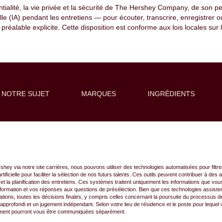
tialité, la vie privée et la sécurité de The Hershey Company, de son p
ificielle (IA) pendant les entretiens — pour écouter, transcrire, enregistr
n préalable explicite. Cette disposition est conforme aux lois locales su
 NOTRE SUJET
MARQUES
INGRÉDIENTS
e alerte :
ey via notre site carrières, nous pouvons utiliser des technologies automatisées pour filtrer
rtificielle pour faciliter la sélection de nos futurs talents. Ces outils peuvent contribuer à des
 et la planification des entretiens. Ces systèmes traitent uniquement les informations que v
e formation et vos réponses aux questions de présélection. Bien que ces technologies assist
ions, toutes les décisions finales, y compris celles concernant la poursuite du processus d
approfondi et un jugement indépendant. Selon votre lieu de résidence et le poste pour leque
rutement pourront vous être communiquées séparément.