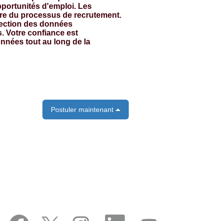
pportunités d'emploi. Les
adre du processus de recrutement.
tection des données
. Votre confiance est
nnées tout au long de la
Postuler maintenant
S
S
S
S
S