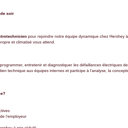
 de soir
ctrotechnicien
pour rejoindre notre équipe dynamique chez Hershey à
ropre et climatisé vous attend.
 programmer, entretenir et diagnostiquer les défaillances électriques de
ien technique aux équipes internes et participe à l’analyse, la conceptio
pe?
ctives
de l’employeur
rshey à prix réduit)