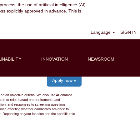
ocess, the use of artificial intelligence (AI)
ess explicitly approved in advance. This is
Clear
Language
SIGN IN
INABILITY
INNOVATION
NEWSROOM
Apply now »
ed on objective criteria. We also use AI-enabled
idates to roles based on requirements and
ation, and responses to screening questions.
 those affecting whether candidates advance to
 Depending on your location and the specific role