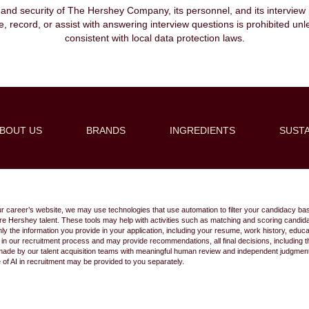
, and security of The Hershey Company, its personnel, and its interview pr
ibe, record, or assist with answering interview questions is prohibited unl
consistent with local data protection laws.
BOUT US
BRANDS
INGREDIENTS
SUSTA
Create Alert
ur career’s website, we may use technologies that use automation to filter your candidacy bas
 future Hershey talent. These tools may help with activities such as matching and scoring cand
 the information you provide in your application, including your resume, work history, educ
s in our recruitment process and may provide recommendations, all final decisions, including
made by our talent acquisition teams with meaningful human review and independent judgment.
e of AI in recruitment may be provided to you separately.