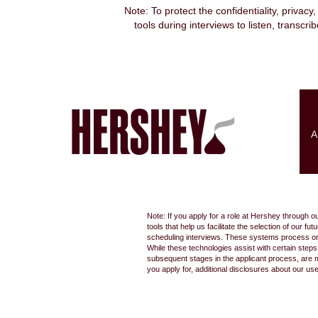
Note: To protect the confidentiality, privacy
tools during interviews to listen, transcr
Search by Keyword
Show More Options
A
Select how often (in days) to receive an alert:
Note: If you apply for a role at Hershey through o
tools that help us facilitate the selection of our
scheduling interviews. These systems process only
While these technologies assist with certain step
subsequent stages in the applicant process, are 
you apply for, additional disclosures about our us