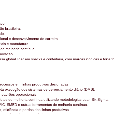
ado.
o brasileira.
do.
ional e desenvolvimento de carreira.
iais e manufatura.
 de melhoria contínua.
inovação.
 global líder em snacks e confeitaria, com marcas icônicas e forte f
 Processos em linhas produtivas designadas.
reta execução dos sistemas de gerenciamento diário (DMS).
r padrões operacionais.
jetos de melhoria contínua utilizando metodologias Lean Six Sigma.
AIC, SMED e outras ferramentas de melhoria contínua.
 eficiência e perdas das linhas produtivas.