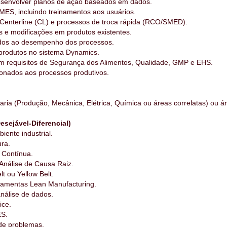
desenvolver planos de ação baseados em dados.
 MES, incluindo treinamentos aos usuários.
 Centerline (CL) e processos de troca rápida (RCO/SMED).
 e modificações em produtos existentes.
nados ao desempenho dos processos.
 produtos no sistema Dynamics.
m requisitos de Segurança dos Alimentos, Qualidade, GMP e EHS.
ionados aos processos produtivos.
ia (Produção, Mecânica, Elétrica, Química ou áreas correlatas) ou á
esejável-Diferencial)
ente industrial.
ra.
 Contínua.
Análise de Causa Raiz.
t ou Yellow Belt.
amentas Lean Manufacturing.
análise de dados.
ice.
ES.
 de problemas.