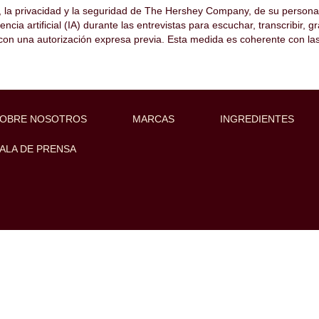
d, la privacidad y la seguridad de The Hershey Company, de su persona
(página
pany
encia artificial (IA) durante las entrevistas para escuchar, transcribir,
actual)
 con una autorización expresa previa. Esta medida es coherente con las
acante acorde a sus preferencias "
".
rtas de empleo publicadas por The Hershey Company por si le resultan d
OBRE NOSOTROS
MARCAS
INGREDIENTES
ALA DE PRENSA