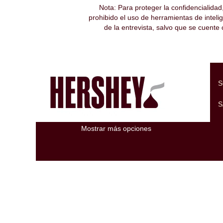
Nota: Para proteger la confidencialida
Página principal
|
en The Hershey Com
prohibido el uso de herramientas de intelig
de la entrevista, salvo que se cuente
Resultados de búsqueda de
"".
En este momento, no hay ningún cargo v
A continuación figuran las 0 últimas ofe
S
Buscar por palabra clave
S
Mostrar más opciones