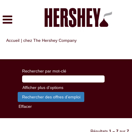
(page
Accueil
|
chez The Hershey Company
actuelle)
Résultats de la recherche pour
"".
Rechercher par mot-clé
Afficher plus d’options
Effacer
Résultats
1 – 7
sur
7