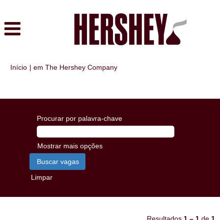
(página
Início
|
em The Hershey Company
atual)
Buscar resultados para
"".
Procurar por palavra-chave
Mostrar mais opções
Limpar
Resultados
1 – 1
de
1