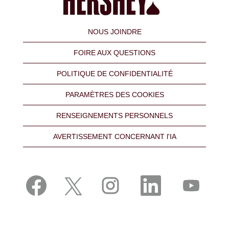
NOUS JOINDRE
FOIRE AUX QUESTIONS
POLITIQUE DE CONFIDENTIALITÉ
PARAMÈTRES DES COOKIES
RENSEIGNEMENTS PERSONNELS
AVERTISSEMENT CONCERNANT l'IA
S
S
S
S
S
’
’
’
’
’
o
o
o
o
o
u
u
u
u
u
v
v
v
v
v
r
r
r
r
r
e
e
e
e
e
d
d
d
d