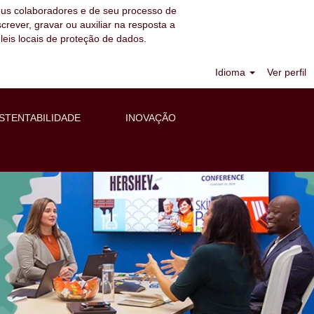
eus colaboradores e de seu processo de
nscrever, gravar ou auxiliar na resposta a
eis locais de proteção de dados.
Idioma
Ver perfil
STENTABILIDADE
INOVAÇÃO